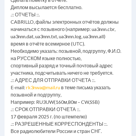
Диплом высылается бесплатно.
.:: ОТЧЕТЫ ::.
CABRILLO, файлы электронных отчётов должны
начинаться с позывного (например: ua3nnn.cbr,
ua3nnn.dat, ua3nnn.txt, ua3nnn.log, ua3nnn.all)
время в отчёте всемирное (UTC).
Необходимо указать: позывной, подгруппу, Ф.И.О.
на РУССКОМ языке полностью,
спортивный разряд и точный почтовый адрес
участника, подсчитывать ничего не требуется.
.:: АДРЕС ДЛЯ ОТПРАВКИ ОТЧЕТА ::.
E-mail:
rk3nwa@mail.ru
в теме письма указать
позывной и подгруппу,
Например: RU3UW(160м,80м – CW,SSB)
.:: СРОК ОТПРАВКИ ОТЧЕТА ::.
17 февраля 2025 г. (по штемпелю)
.:: РАЗРЕШЕННЫЕ КОРРЕСПОНДЕНТЫ ::.
Все радиолюбители России и стран СНГ.