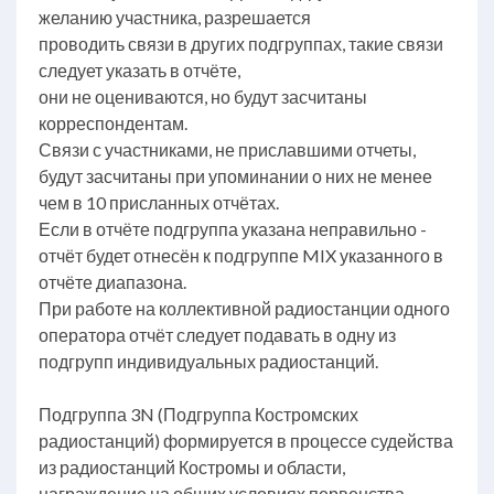
желанию участника, разрешается
проводить связи в других подгруппах, такие связи
следует указать в отчёте,
они не оцениваются, но будут засчитаны
корреспондентам.
Связи с участниками, не приславшими отчеты,
будут засчитаны при упоминании о них не менее
чем в 10 присланных отчётах.
Если в отчёте подгруппа указана неправильно -
отчёт будет отнесён к подгруппе MIX указанного в
отчёте диапазона.
При работе на коллективной радиостанции одного
оператора отчёт следует подавать в одну из
подгрупп индивидуальных радиостанций.
Подгруппа 3N (Подгруппа Костромских
радиостанций) формируется в процессе судейства
из радиостанций Костромы и области,
награждение на общих условиях первенства.