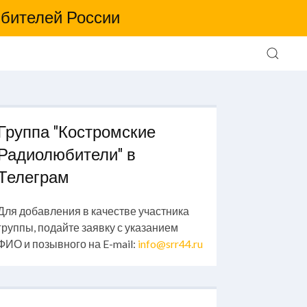
бителей России
Группа "Костромские
Радиолюбители" в
Телеграм
Для добавления в качестве участника
группы, подайте заявку с указанием
ФИО и позывного на E-mail:
info@srr44.ru