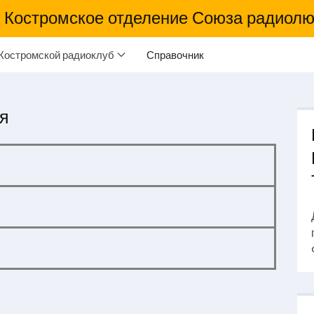
Костромское отделение Союза радиолю
Костромской радиоклуб
Справочник
я