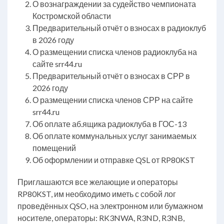
О вознаграждении за судейство чемпионата
Костромской области
Предварительный отчёт о взносах в радиоклуб
в 2026 году
О размещении списка членов радиоклуба на
сайте srr44.ru
Предварительный отчёт о взносах в СРР в
2026 году
О размещении списка членов СРР на сайте
srr44.ru
Об оплате аб.ящика радиоклуба в ГОС-13
Об оплате коммунальных услуг занимаемых
помещений
Об оформлении и отправке QSL от RP80KST
Приглашаются все желающие и операторы
RP80KST, им необходимо иметь с собой лог
проведённых QSO, на электронном или бумажном
носителе, операторы: RK3NWA, R3ND, R3NB,