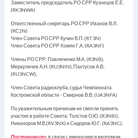
Заместитель председатель РО СРР Кузнецов Е.Е.
(RK3NWA)
Ответственный cекретарь РО СРР Иванов В.Л.
(RС2N)
Член Совета РО СРР Кучин В.П. (RT3N)
Член Совета РО СРР Хомяк Г.А. (RA3NF)
Члены РО СРР: Павличенко М.А. (R3NB),
Меркуличев А.Н. (RU3NIN), Пахтусов А.В.
(RU3NCW),
Член Совета радиоклуба, судья Чемпионата
Костромской области - Смирнов В.В. (UA3NFA)
По уважительным причинам не смогли принять
участие в работе Совета: Толстов О.Ю. (R3NBI),
Никоноров М.В.(RV3NX) и Сидоров Ю.Г. (RA3NC).
Постановили
: в связи с имеющимся кворумом