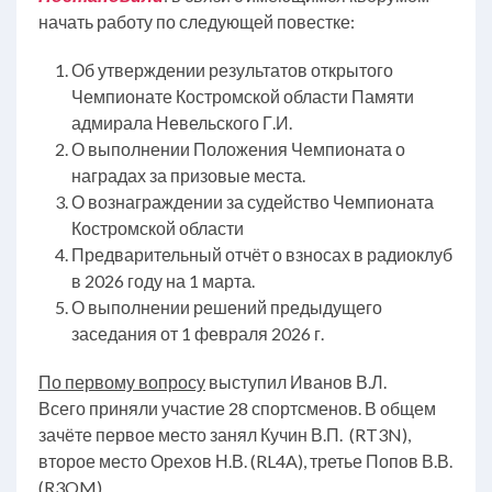
начать работу по следующей повестке:
Об утверждении результатов открытого
Чемпионате Костромской области Памяти
адмирала Невельского Г.И.
О выполнении Положения Чемпионата о
наградах за призовые места.
О вознаграждении за судейство Чемпионата
Костромской области
Предварительный отчёт о взносах в радиоклуб
в 2026 году на 1 марта.
О выполнении решений предыдущего
заседания от 1 февраля 2026 г.
По первому вопросу
выступил Иванов В.Л.
Всего приняли участие 28 спортсменов. В общем
зачёте первое место занял Кучин В.П. (RT3N),
второе место Орехов Н.В. (RL4A), третье Попов В.В.
(R3OM).