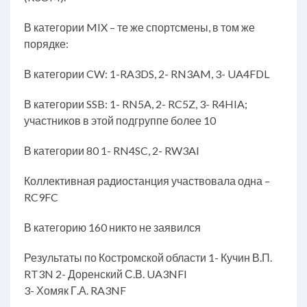
В категории MIX – те же спортсмены, в том же
порядке:
В категории CW: 1-RA3DS, 2- RN3AM, 3- UA4FDL
В категории SSB: 1- RN5A, 2- RC5Z, 3- R4HIA;
участников в этой подгруппе более 10
В категории 80 1- RN4SC, 2- RW3AI
Коллективная радиостанция участвовала одна –
RC9FC
В категорию 160 никто не заявился
Результаты по Костромской области 1- Кучин В.П.
RT3N 2- Доренский С.В. UA3NFI
3- Хомяк Г.А. RA3NF