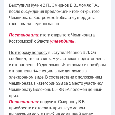
Выступили Кучин В.П., Смирнов В.В., Хомяк Г.А.,
после обсуждения предложили итоги открытого
Чемпионата Костромской области утвердить,
голосовали – единогласно.
Постановили:
итоги открытого Чемпионата
Костромской области
утвердить.
По второму вопросу
выступил Иванов В.Л. Он
сообщил, что по заявкам участников подготовлены
и отправлены 10 дипломов «Кострома» и призёрам
отправлены 14 специальных дипломов в
электронном виде. В соответствии с положением
Чемпионата в категории SSB за 1 место участнику
Чемпионату Белоконь В. - RN5A положен ценный
приз.
Постановили
: поручить Смирнову В.В.
приобрести и отослать приз в суммовом
выражении до 2000 руб. на домашний адрес